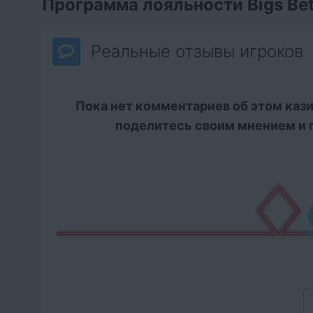
Программа лояльности Bigs Bet
Реальные отзывы игроков
Пока нет комментариев об этом каз
поделитесь своим мнением и 