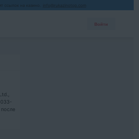
info@rukazinotop.com
Войти
td.,
2033-
 после