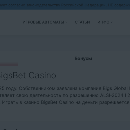
ИГРОВЫЕ АВТОМАТЫ
СТАТЬИ
ИНФО
Бонусы
igsBet Casino
5 году. Собственником заявлена компания Bigs Global L
твляет свою деятельность по разрешению ALSI-2024 I 
 Играть в казино BigsBet Casino на деньги разрешается