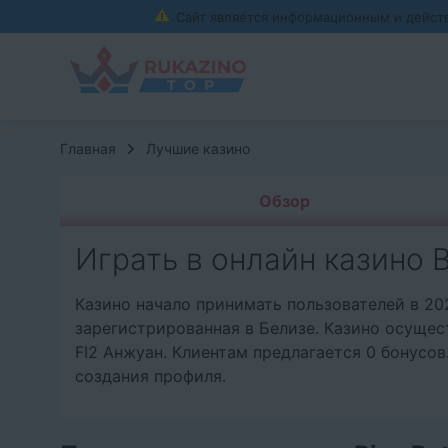
Главная
Лучшие казино
Обзор
Играть в онлайн казино B
Казино начало принимать пользователей в 202
зарегистрированная в Белизе. Казино осущес
FI2 Анжуан. Клиентам предлагается 0 бонусов.
создания профиля.