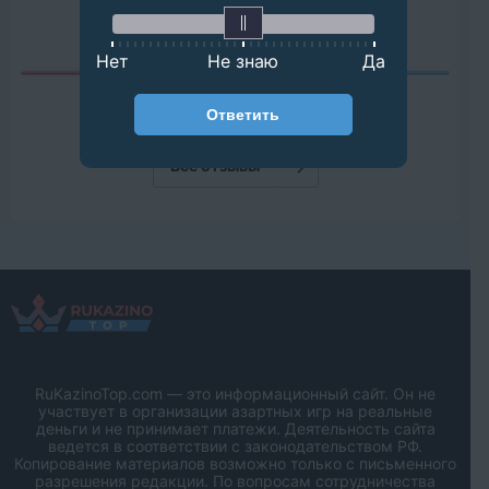
Нет
Не знаю
Да
Ответить
Все отзывы
RuKazinoTop.com — это информационный сайт. Он не
участвует в организации азартных игр на реальные
деньги и не принимает платежи. Деятельность сайта
ведется в соответствии с законодательством РФ.
Копирование материалов возможно только с письменного
разрешения редакции. По вопросам сотрудничества