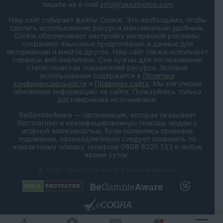
пишите на e-mail
info@rukazinotop.com
Наш сайт собирает файлы Cookie. Это необходимо, чтобы
сделать использование ресурса максимально удобным.
Cookie обеспечивают настройку интересной рекламы,
сохраняют языковые предпочтения и данные для
авторизации и многое другое. Наш сайт также использует
сервисы веб-аналитики. Они нужны для отслеживания
статистических показателей ресурса. Условия
использования содержатся в
Политике
конфиденциальности
и
Правилах сайта
. Мы регулярно
обновляем информацию на сайте. Пользуйтесь только
достоверными источниками.
BeGambleAware — организация, которая оказывает
бесплатную и квалифицированную помощь людям с
игорной зависимостью. Если появились признаки
лудомании, незамедлительно следует позвонить по
контактному номеру телефона 0808 8020 133 в любое
время суток.
© 2026 – rukazinotop.com Все права защищены