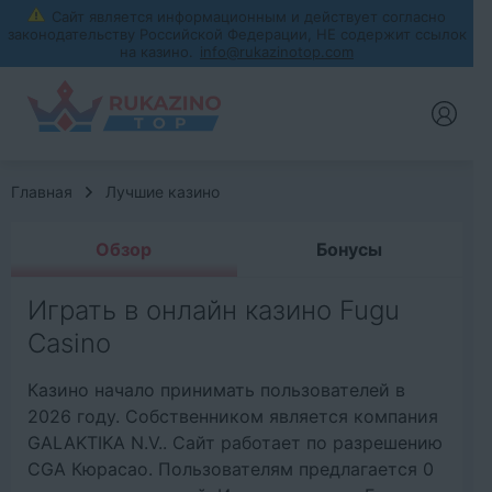
info@rukazinotop.com
Главная
Лучшие казино
Обзор
Бонусы
Играть в онлайн казино Fugu
Casino
Казино начало принимать пользователей в
2026 году. Собственником является компания
GALAKTIKA N.V.. Сайт работает по разрешению
CGA Кюрасао. Пользователям предлагается 0