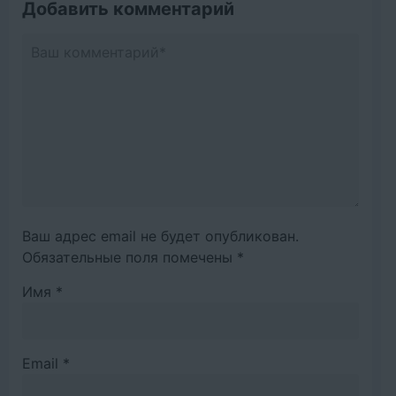
Добавить комментарий
Ваш адрес email не будет опубликован.
Обязательные поля помечены
*
Имя
*
Email
*