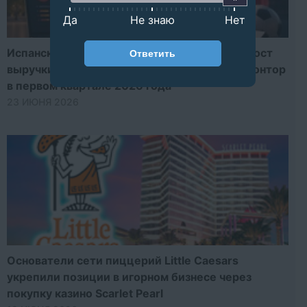
Да
Не знаю
Нет
Испанский регулятор продемонстрировал рост
Ответить
выручки от онлайн казино и букмекерских контор
в первом квартале 2026 года
23 ИЮНЯ 2026
Основатели сети пиццерий Little Caesars
укрепили позиции в игорном бизнесе через
покупку казино Scarlet Pearl