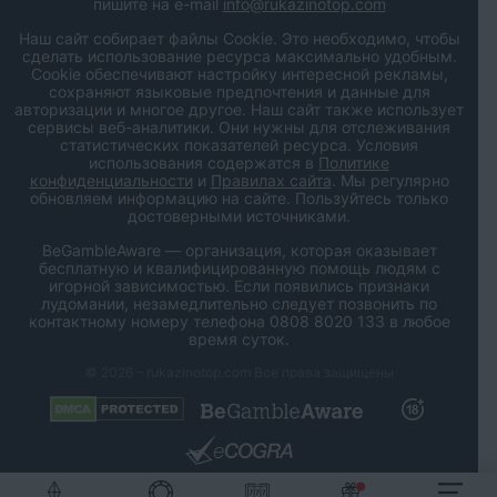
пишите на e-mail
info@rukazinotop.com
Наш сайт собирает файлы Cookie. Это необходимо, чтобы
сделать использование ресурса максимально удобным.
Cookie обеспечивают настройку интересной рекламы,
сохраняют языковые предпочтения и данные для
авторизации и многое другое. Наш сайт также использует
сервисы веб-аналитики. Они нужны для отслеживания
статистических показателей ресурса. Условия
использования содержатся в
Политике
конфиденциальности
и
Правилах сайта
. Мы регулярно
обновляем информацию на сайте. Пользуйтесь только
достоверными источниками.
BeGambleAware — организация, которая оказывает
бесплатную и квалифицированную помощь людям с
игорной зависимостью. Если появились признаки
лудомании, незамедлительно следует позвонить по
контактному номеру телефона 0808 8020 133 в любое
время суток.
© 2026 – rukazinotop.com Все права защищены