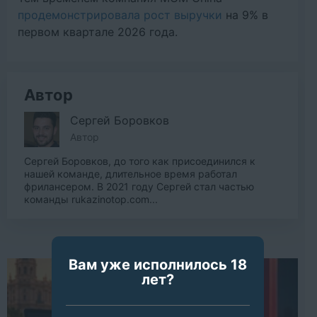
продемонстрировала рост выручки
на 9% в
первом квартале 2026 года.
Автор
Сергей Боровков
Автор
Сергей Боровков, до того как присоединился к
нашей команде, длительное время работал
фрилансером. В 2021 году Сергей стал частью
команды rukazinotop.com...
Вам уже исполнилось 18
лет?