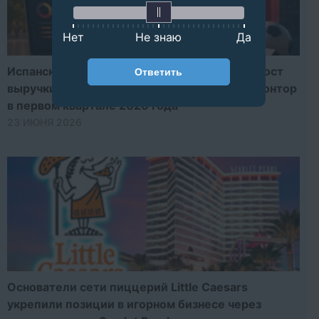
Нет
Не знаю
Да
Испанский регулятор продемонстрировал рост
Ответить
выручки от онлайн казино и букмекерских контор
в первом квартале 2026 года
23 ИЮНЯ 2026
Основатели сети пиццерий Little Caesars
укрепили позиции в игорном бизнесе через